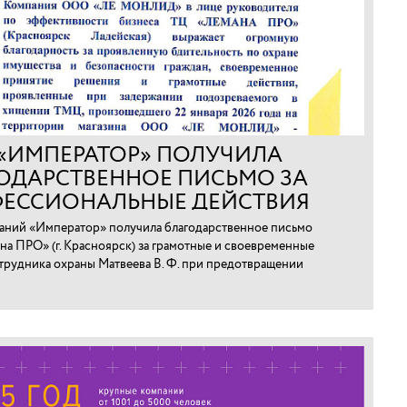
 «ИМПЕРАТОР» ПОЛУЧИЛА
ОДАРСТВЕННОЕ ПИСЬМО ЗА
ЕССИОНАЛЬНЫЕ ДЕЙСТВИЯ
ТРУДНИКА В КРАСНОЯРСКЕ
аний «Император» получила благодарственное письмо
на ПРО» (г. Красноярск) за грамотные и своевременные
трудника охраны Матвеева В. Ф. при предотвращении
арно-материальных ценностей.⁠