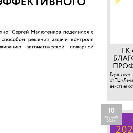
 ЭФФЕКТИВНОГО
ехно" Сергей Малютенков поделился с
способом решения задачи контроля
живанию автоматической пожарной
ГК
БЛАГ
ПРОФ
СО
Группа комп
от ТЦ «Лема
действия со
хищения тов
10
ФЕВРАЛЯ
2026 г.