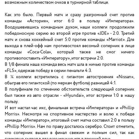
возможным количеством очков в турнирной таблице.
Как это было. Первый матч и сразу разгромный счет против
команды «Астория», итог 6:0 в пользу «Императора».
Воодушевившись командным духом, наши коллеги продолжили
победоносную серию во второй игре против «JDE» - 2:0. Третий
матч и снова хоккейный счет 5:0 против команды «Marriot». Для
выхода в плей-офф нам противостоял весомый соперник в лице
команды «Coca-Cola», который также не смог ничего
противопоставить «Императору», итог встречи 2:0.
В 1/8 финала наша команда весь матч шла в ничью против команды
«FLS», одержав победу в серии пенальти 4:3.
В ¼ коллеги встретились с гигантом автостроения «Nissan»,
обыграв его гигантской (по меркам футбола) разницей 4:1.
В полуфинале по стечению обстоятельств следующий соперник
был также из авто отрасли - «Hyundai», итог встречи 1:0 в нашу
пользу.
И вот настал час икс, финальная встреча «Императора» и «Phillip
Morris». Несмотря на спортивное мастерство и волю к победе
команды «Император», итоговый счет матча составил 2:0 в пользу
«Phillip Morris». Нам по праву досталось серебро. Стоит отметить,
что соперник вышел в финал свежим и полным сил, так как
суммарно сыграл в два раза меньше игр в текущий день.