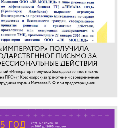
 «ИМПЕРАТОР» ПОЛУЧИЛА
ОДАРСТВЕННОЕ ПИСЬМО ЗА
ЕССИОНАЛЬНЫЕ ДЕЙСТВИЯ
ТРУДНИКА В КРАСНОЯРСКЕ
аний «Император» получила благодарственное письмо
на ПРО» (г. Красноярск) за грамотные и своевременные
трудника охраны Матвеева В. Ф. при предотвращении
арно-материальных ценностей.⁠