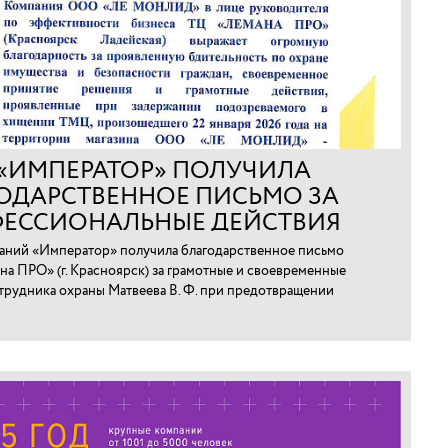
 «ИМПЕРАТОР» ПОЛУЧИЛА
ОДАРСТВЕННОЕ ПИСЬМО ЗА
ЕССИОНАЛЬНЫЕ ДЕЙСТВИЯ
ТРУДНИКА В КРАСНОЯРСКЕ
аний «Император» получила благодарственное письмо
на ПРО» (г. Красноярск) за грамотные и своевременные
трудника охраны Матвеева В. Ф. при предотвращении
арно-материальных ценностей.⁠