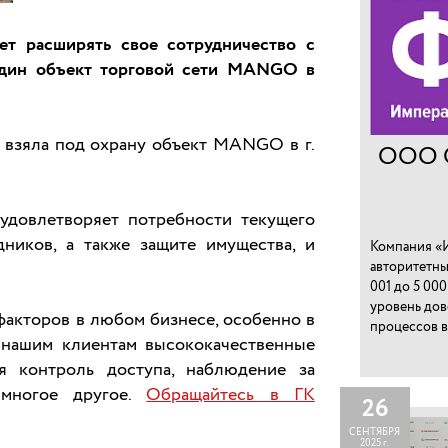
ет расширять свое сотрудничество с
один объект торговой сети MANGO в
 взяла под охрану объект MANGO в г.
ООО 
удовлетворяет потребности текущего
дников, а также защите имущества, и
Компания «И
авторитетны
001 до 5 00
уровень дов
факторов в любом бизнесе, особенно в
процессов в
 нашим клиентам высококачественные
я контроль доступа, наблюдение за
 многое другое.
Обращайтесь в ГК
26
СЕНТЯБРЯ
2025 г.