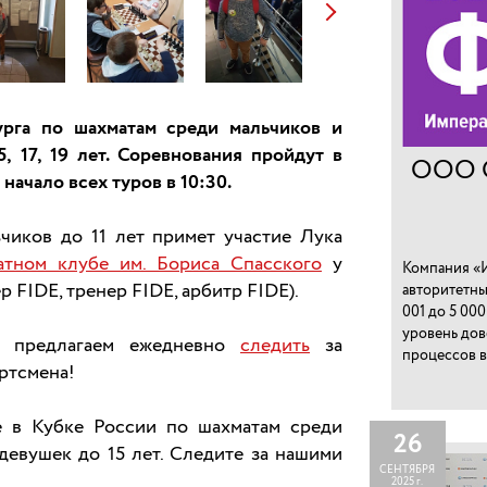
урга по шахматам среди мальчиков и
, 17, 19 лет. Соревнования пройдут в
ООО 
 начало всех туров в 10:30.
чиков до 11 лет примет участие Лука
атном клубе им. Бориса Спасского
у
Компания «И
FIDE, тренер FIDE, арбитр FIDE).
авторитетны
001 до 5 00
уровень дов
м, предлагаем ежедневно
следить
за
процессов в
ортсмена!
е в Кубке России по шахматам среди
26
 девушек до 15 лет. Следите за нашими
СЕНТЯБРЯ
2025 г.