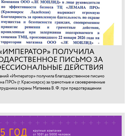
 «ИМПЕРАТОР» ПОЛУЧИЛА
ОДАРСТВЕННОЕ ПИСЬМО ЗА
ЕССИОНАЛЬНЫЕ ДЕЙСТВИЯ
ТРУДНИКА В КРАСНОЯРСКЕ
аний «Император» получила благодарственное письмо
на ПРО» (г. Красноярск) за грамотные и своевременные
трудника охраны Матвеева В. Ф. при предотвращении
арно-материальных ценностей.⁠