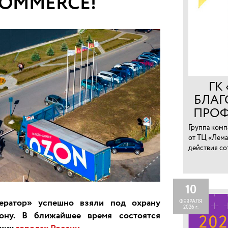
COMMERCE!
ГК
БЛАГ
ПРОФ
СО
Группа комп
от ТЦ «Лема
действия со
хищения тов
10
ератор» успешно взяли под охрану
ФЕВРАЛЯ
2026 г.
ону. В ближайшее время состоятся