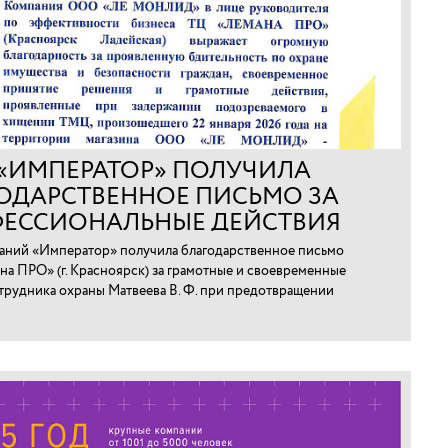
 «ИМПЕРАТОР» ПОЛУЧИЛА
ОДАРСТВЕННОЕ ПИСЬМО ЗА
ЕССИОНАЛЬНЫЕ ДЕЙСТВИЯ
ТРУДНИКА В КРАСНОЯРСКЕ
аний «Император» получила благодарственное письмо
на ПРО» (г. Красноярск) за грамотные и своевременные
трудника охраны Матвеева В. Ф. при предотвращении
арно-материальных ценностей.⁠