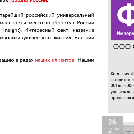
ьких
городах России
.
старейший российский универсальный
мает третье место по обороту в России
 Insight). Интересный факт: название
имволизирующее «газ жизни», «лёгкий
ООО 
зацию в рядах
наших клиентов
! Нашим
Компания «И
авторитетны
001 до 5 00
уровень дов
процессов в
26
СЕНТЯБРЯ
2025 г.