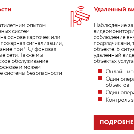
ости
Удаленный в
атилетним опытом
Наблюдение за 
чных систем
видеомонитори
(на основе карточек или
соблюдение вну
 пожарная сигнализации,
подрядчиками, т
ание при ЧС/ фоновая
объекте. В ситу
е сети. Также мы
удаленный виде
ское обслуживание
объектах услуга
 основе и можем
Онлайн мо
е системы безопасности
Один опера
объектов
Один опера
Контроль 
ПОДРОБНЕ