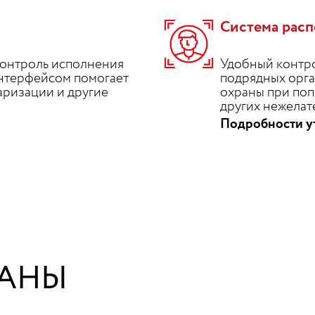
Система расп
контроль исполнения
Удобный контро
интерфейсом помогает
подрядных орг
аризации и другие
охраны при поп
других нежелат
Подробности у
АНЫ