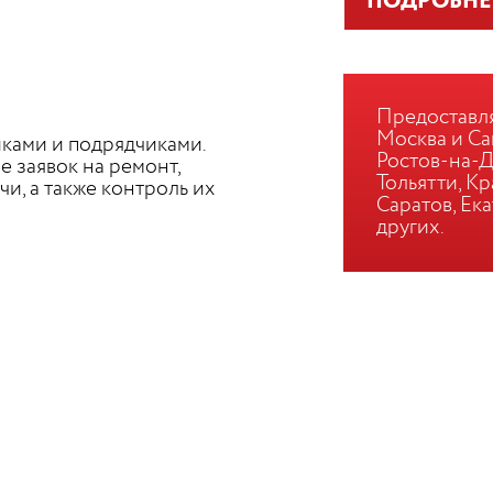
ПОДРОБНЕ
Предоставл
Москва и Са
ками и подрядчиками.
Ростов-на-Д
 заявок на ремонт,
Тольятти, К
и, а также контроль их
Саратов, Ека
других.