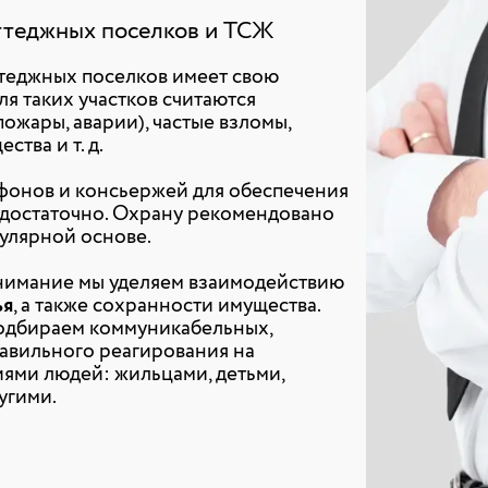
ттеджных поселков и ТСЖ
теджных поселков имеет свою
я таких участков считаются
жары, аварии), частые взломы,
ства и т. д.
фонов и консьержей для обеспечения
едостаточно. Охрану рекомендовано
гулярной основе.
нимание мы уделяем взаимодействию
ья
, а также сохранности имущества.
одбираем коммуникабельных,
авильного реагирования на
ями людей: жильцами, детьми,
угими.