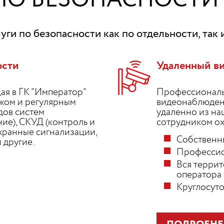
ПО БЕЗОПАСНОСТИ
ги по безопасности как по отдельности, так 
ости
Удаленный в
ая в ГК “Император”
Профессиональ
жом и регулярным
видеонаблюден
дов систем
удаленно из на
ие), СКУД (контроль и
сотрудником ох
хранные сигнализации,
Собственн
 другие.
Профессио
Вся террит
оператора
Круглосуто