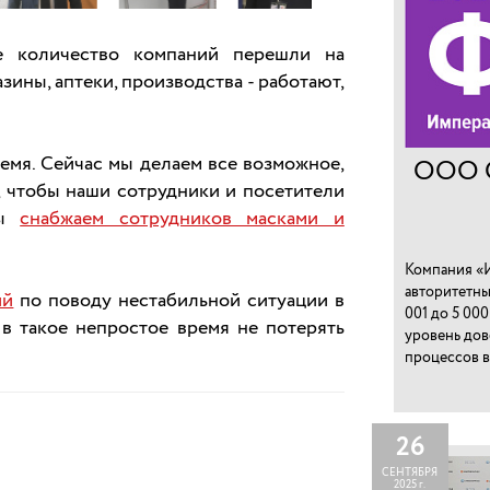
е количество компаний перешли на
зины, аптеки, производства - работают,
мя. Сейчас мы делаем все возможное,
ООО 
 чтобы наши сотрудники и посетители
мы
снабжаем сотрудников масками и
Компания «И
авторитетны
ий
по поводу нестабильной ситуации в
001 до 5 00
в такое непростое время не потерять
уровень дов
процессов в
26
СЕНТЯБРЯ
2025 г.