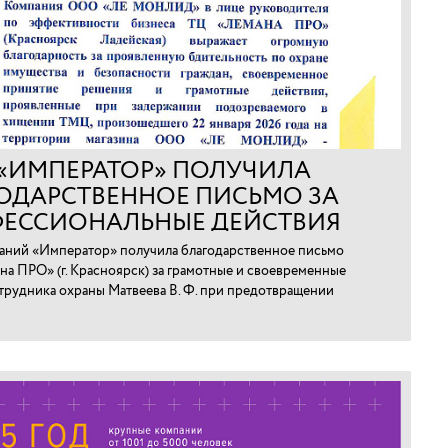
 «ИМПЕРАТОР» ПОЛУЧИЛА
ОДАРСТВЕННОЕ ПИСЬМО ЗА
ЕССИОНАЛЬНЫЕ ДЕЙСТВИЯ
ТРУДНИКА В КРАСНОЯРСКЕ
аний «Император» получила благодарственное письмо
на ПРО» (г. Красноярск) за грамотные и своевременные
трудника охраны Матвеева В. Ф. при предотвращении
арно-материальных ценностей.⁠