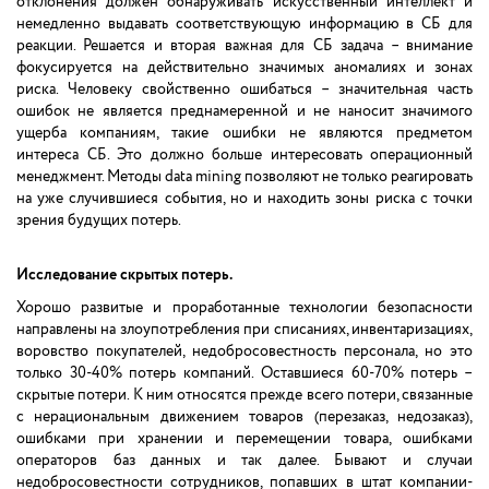
отклонения должен обнаруживать искусственный интеллект и
немедленно выдавать соответствующую информацию в СБ для
реакции. Решается и вторая важная для СБ задача – внимание
фокусируется на действительно значимых аномалиях и зонах
риска. Человеку свойственно ошибаться – значительная часть
ошибок не является преднамеренной и не наносит значимого
ущерба компаниям, такие ошибки не являются предметом
интереса СБ. Это должно больше интересовать операционный
менеджмент. Методы data mining позволяют не только реагировать
на уже случившиеся события, но и находить зоны риска с точки
зрения будущих потерь.
Исследование скрытых потерь.
Хорошо развитые и проработанные технологии безопасности
направлены на злоупотребления при списаниях, инвентаризациях,
воровство покупателей, недобросовестность персонала, но это
только 30-40% потерь компаний. Оставшиеся 60-70% потерь –
скрытые потери. К ним относятся прежде всего потери, связанные
с нерациональным движением товаров (перезаказ, недозаказ),
ошибками при хранении и перемещении товара, ошибками
операторов баз данных и так далее. Бывают и случаи
недобросовестности сотрудников, попавших в штат компании-