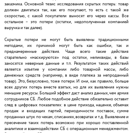
заказчика. Основной тезис исследования скрытых потерь: товар
должен двигаться так, как его покупают, то есть с такой же
скоростью, с какой покупатели выносят его через кассы. Все
остальное – это потери (остатки, недополученная компанией
выручка и так далее).
Скрытые потери не могут быть выявлены традиционными
методами, их причиной могут быть как ошибки, так и
преднамеренные действия. Чаще всего такие действия
старательно «маскируются» под остатки, неликвиды, в базы
заносятся неверные данные и т.п. Результатом таких действий
является изъятие у компании либо товарной массы, либо
денежных средств (например, в виде платежа за непроданный
товар). Это, безусловно, тоже потери. И они, как правило, больше
всех других потерь вместе взятых, но для их выявления нужны
меньшие ресурсы. Больший эффект даст анализ данных, чем армия
сотрудников СБ. Любое подобное действие обязательно оставит
след в цифровых показателях: в цене прихода, наценке, объемах
продаж и входящих партий, периодичности поставок, сумме
проданных штук по чекам, списаниях, возвратах и т.д. Выявление и
пресечение таких потерь возможно при хорошо поставленной
аналитике и взаимодействии СБ с операционным менеджментом.