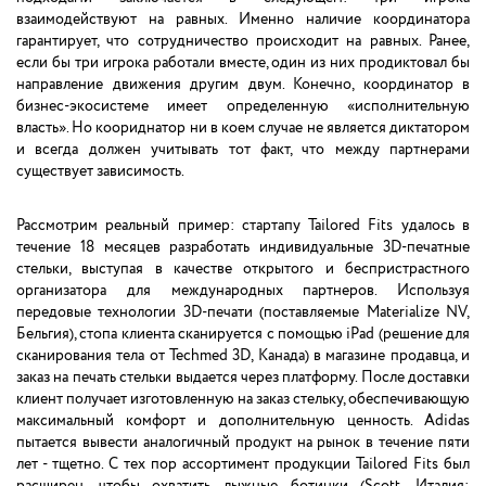
взаимодействуют на равных. Именно наличие координатора
гарантирует, что сотрудничество происходит на равных. Ранее,
если бы три игрока работали вместе, один из них продиктовал бы
направление движения другим двум. Конечно, координатор в
бизнес-экосистеме имеет определенную «исполнительную
власть». Но коориднатор ни в коем случае не является диктатором
и всегда должен учитывать тот факт, что между партнерами
существует зависимость.
Рассмотрим реальный пример: стартапу Tailored Fits удалось в
течение 18 месяцев разработать индивидуальные 3D-печатные
стельки, выступая в качестве открытого и беспристрастного
организатора для международных партнеров. Используя
передовые технологии 3D-печати (поставляемые Materialize NV,
Бельгия), стопа клиента сканируется с помощью iPad (решение для
сканирования тела от Techmed 3D, Канада) в магазине продавца, и
заказ на печать стельки выдается через платформу. После доставки
клиент получает изготовленную на заказ стельку, обеспечивающую
максимальный комфорт и дополнительную ценность. Adidas
пытается вывести аналогичный продукт на рынок в течение пяти
лет - тщетно. С тех пор ассортимент продукции Tailored Fits был
расширен, чтобы охватить лыжные ботинки (Scott, Италия;