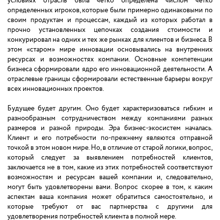
условиях отрасль была четко определена числом четко
определенных игроков, которые были примерно одинаковыми по
своим продуктам и процессам, каждый из которых работал в
прочно установленных цепочках создания стоимости и
конкурировал на одних и тех же рынках для клиентов и бизнеса. В
этом «старом» мире инновации основывались на внутренних
ресурсах и возможностях компании. Основные компетенции
бизнеса сформировали ядро его инновационной деятельности. А
отраслевые границы сформировали естественные барьеры вокруг
всех инновационных проектов.
Будущее будет другим. Оно будет характеризоваться гибким и
разнообразным сотрудничеством между компаниями разных
размеров и разной природы. Эра бизнес-экосистем началась.
Клиент и его потребности по-прежнему являются отправной
точкой в этом новом мире. Но, в отличие от старой логики, вопрос,
который следует за выявлением потребностей клиентов,
заключается не в том, какие из этих потребностей соответствуют
возможностям и ресурсам вашей компании и, следовательно,
могут быть удовлетворены вами. Вопрос скорее в том, к каким
аспектам ваша компания может обратиться самостоятельно, и
которые требуют от вас партнерства с другими для
удовлетворения потребностей клиента в полной мере.