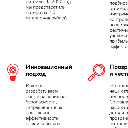
ритейле. За 2020 год
подбир
мы предотвратили
оптимал
потери на 210
инструм
миллионов рублей
контроля
позволя
фактиче
увеличи
прибыль
эффекто
Инновационный
Прозр
подход
и чест
Ищем и
Это одн
разрабатываем
наших г
новые решения по
ценност
безопасности,
Состав
направленные на
наших ц
повышение
детали 
эффективности
прозрач
нашей работы и
всех кл