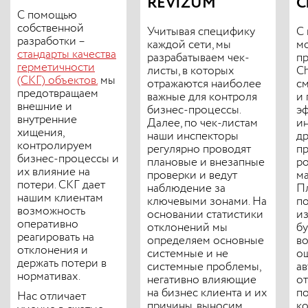
REVIZUM
C
С помощью
собственной
Учитывая специфику
С
разработки –
каждой сети, мы
м
стандарты качества
разрабатываем чек-
п
герметичности
листы, в которых
Ch
(СКГ) объектов.
мы
отражаются наиболее
см
предотвращаем
важные для контроля
и 
внешние и
бизнес-процессы.
э
внутренние
Далее, по чек-листам
и
хищения,
наши инспекторы
др
контролируем
регулярно проводят
пр
бизнес-процессы и
плановые и внезапные
р
их влияние на
проверки и ведут
ма
потери. СКГ дает
наблюдение за
П
нашим клиентам
ключевыми зонами. На
п
возможность
основании статистики
из
оперативно
отклонений мы
б
реагировать на
определяем основные
в
отклонения и
системные и не
о
держать потери в
системные проблемы,
ав
нормативах.
негативно влияющие
от
на бизнес клиента и их
по
Нас отличает
причины, выносим
к