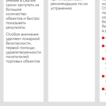
умение в сжатые
рекомендации по их
ис
сроки заступать на
устранению.
Ch
большое
по
количество
к
объектов и быстро
б
показывать
б
результаты.
в 
Особое внимание
уделяем пожарной
безопасности,
первой помощи,
удовлетворенности
посетителей
торговых объектов