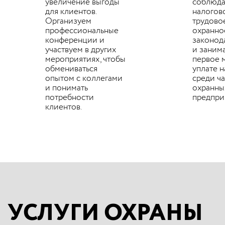
увеличение выгоды
соблюд
для клиентов.
налогово
Организуем
трудово
профессиональные
охранно
конференции и
законод
участвуем в других
и заним
мероприятиях, чтобы
первое 
обмениваться
уплате 
опытом с коллегами
среди ч
и понимать
охранны
потребности
предпри
клиентов.
УСЛУГИ ОХРАНЫ