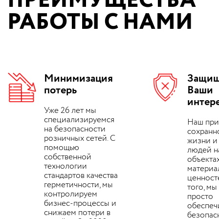
ПРЕИМУЩЕСТВА
РАБОТЫ С НАМИ
Минимизация
Защи
потерь
Ваши
интер
Уже 26 лет мы
специализируемся
Наш при
на безопасности
сохранн
розничных сетей. С
жизни и
помощью
людей н
собственной
объектах
технологии
материа
стандартов качества
ценност
герметичности, мы
того, мы
контролируем
просто
бизнес-процессы и
обеспеч
снижаем потери в
безопасн